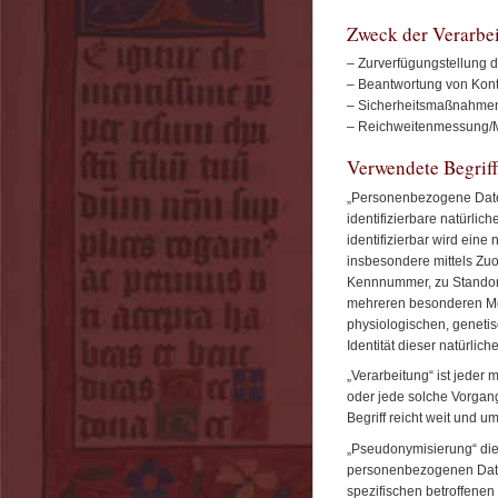
Zweck der Verarbe
– Zurverfügungstellung d
– Beantwortung von Kont
– Sicherheitsmaßnahme
– Reichweitenmessung/M
Verwendete Begriff
„Personenbezogene Daten“ 
identifizierbare natürlic
identifizierbar wird eine
insbesondere mittels Zu
Kennnummer, zu Standort
mehreren besonderen Mer
physiologischen, genetisc
Identität dieser natürlic
„Verarbeitung“ ist jeder 
oder jede solche Vorga
Begriff reicht weit und 
„Pseudonymisierung“ die
personenbezogenen Daten
spezifischen betroffene