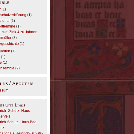
mble
v
(1)
schutzerklärung
(1)
aterial
(1)
rttermine
(1)
el zum Zink & zu Johann
müller
(3)
kgeschichte
(1)
keiten
(1)
r
(1)
e
(1)
Ensemble
(2)
uns / About us
essum
essante Links
rich- Schütz- Haus
enfels
rich-Schütz- Haus Bad
itz
rnationale Heinrich-Schütz-