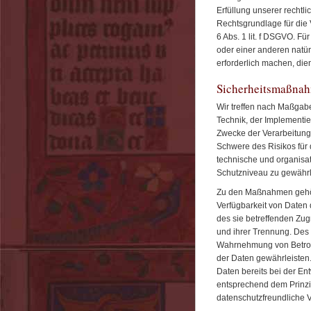
Erfüllung unserer rechtlic
Rechtsgrundlage für die 
6 Abs. 1 lit. f DSGVO. Fü
oder einer anderen natü
erforderlich machen, dien
Sicherheitsmaßna
Wir treffen nach Maßgab
Technik, der Implementi
Zwecke der Verarbeitung 
Schwere des Risikos für 
technische und organis
Schutzniveau zu gewährl
Zu den Maßnahmen gehöre
Verfügbarkeit von Daten
des sie betreffenden Zug
und ihrer Trennung. Des 
Wahrnehmung von Betrof
der Daten gewährleisten
Daten bereits bei der En
entsprechend dem Prinzi
datenschutzfreundliche V