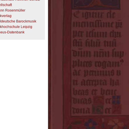
llschaft
nn Rosenmüller
kverlag
eldeutsche Barockmusik
khochschule Leipzig
heus-Datenbank