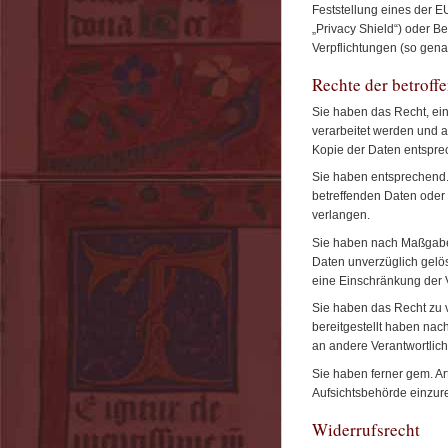
Feststellung eines der 
„Privacy Shield“) oder Be
Verpflichtungen (so gena
Rechte der betroff
Sie haben das Recht, ein
verarbeitet werden und a
Kopie der Daten entspre
Sie haben entsprechend.
betreffenden Daten oder 
verlangen.
Sie haben nach Maßgabe 
Daten unverzüglich gelö
eine Einschränkung der 
Sie haben das Recht zu v
bereitgestellt haben na
an andere Verantwortlich
Sie haben ferner gem. A
Aufsichtsbehörde einzur
Widerrufsrecht