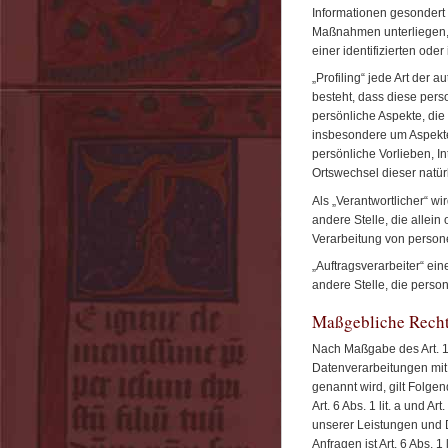
Informationen gesondert
Maßnahmen unterliegen, 
einer identifizierten ode
„Profiling“ jede Art der
besteht, dass diese pe
persönliche Aspekte, die
insbesondere um Aspekte 
persönliche Vorlieben, In
Ortswechsel dieser natü
Als „Verantwortlicher“ wi
andere Stelle, die allei
Verarbeitung von person
„Auftragsverarbeiter“ ein
andere Stelle, die perso
Maßgebliche Rech
Nach Maßgabe des Art. 1
Datenverarbeitungen mit.
genannt wird, gilt Folge
Art. 6 Abs. 1 lit. a und 
unserer Leistungen und
Anfragen ist Art. 6 Abs. 