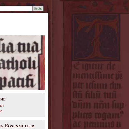
che
sch
sh
nn Rosenmüller