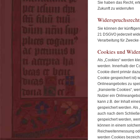
Sie haben das Recht, ert
Zukunft zu widerrufen
Widerspruchsrecht
Sie können der künftigen
21 DSGVO jederzeit wid
Verarbeitung für Zwecke 
Cookies und Wider
Als „Cookies“ werden kle
werden. Innerhalb der C
Cookie dient primär daz
Cookie gespeichert ist)
Onlineangebotes zu spei
„transiente Cookies“, w
Nutzer ein Onlineangebot
kann z.B. der Inhalt ein
gespeichert werden. Als 
auch nach dem Schließen
gespeichert werden, wen
können in einem solchen 
Reichweitenmessung oder
werden Cookies bezeichn