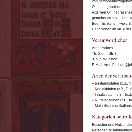
von personenbezogenen D
Onlineangebotes und der
externen Onlinepräsenzen
gemeinsam bezeichnet al
Begrifflichkeiten, wie z.
Definitionen im Art. 4 
Verantwortlicher
Arno Paduch
Th.-Storm-Str. 8
31515 Wunstorf
E-Mail: Arno.Paduch@jo
Arten der verarbei
– Bestandsdaten (z.B., 
– Kontaktdaten (z.B., E-
– Inhaltsdaten (z.B., Tex
– Nutzungsdaten (z.B., be
– Meta-/Kommunikationsda
Kategorien betroff
Besucher und Nutzer des
Personen zusammenfasse