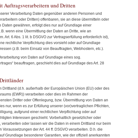
 Auftragsverarbeitern und Dritten
nserer Verarbeitung Daten gegenüber anderen Personen und
arbeitern oder Dritten) offenbaren, sie an diese übermitteln oder
ie Daten gewähren, erfolgt dies nur auf Grundlage einer
z.B. wenn eine Übermittlung der Daten an Dritte, wie an
. Art. 6 Abs. 1 lit. b DSGVO zur Vertragserfüllung erforderlich ist),
ine rechtliche Verpflichtung dies vorsieht oder auf Grundlage
ressen (z.B. beim Einsatz von Beauftragten, Webhostern, etc.).
r Verarbeitung von Daten auf Grundlage eines sog.
rtrages“ beauftragen, geschieht dies auf Grundlage des Art. 28
Drittländer
m Drittland (d.h. außerhalb der Europäischen Union (EU) oder des
sraums (EWR)) verarbeiten oder dies im Rahmen der
nsten Dritter oder Offenlegung, bzw. Übermittlung von Daten an
dies nur, wenn es zur Erfüllung unserer (vor)vertraglichen Pflichten,
lligung, aufgrund einer rechtlichen Verpflichtung oder auf
tigten Interessen geschieht. Vorbehaltlich gesetzlicher oder
, verarbeiten oder lassen wir die Daten in einem Drittland nur beim
 Voraussetzungen der Art. 44 ff. DSGVO verarbeiten. D.h. die
 auf Grundlage besonderer Garantien, wie der offiziell anerkannten