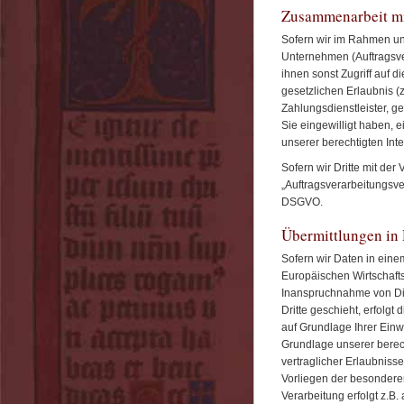
Zusammenarbeit mit
Sofern wir im Rahmen u
Unternehmen (Auftragsver
ihnen sonst Zugriff auf d
gesetzlichen Erlaubnis (
Zahlungsdienstleister, gem
Sie eingewilligt haben, e
unserer berechtigten Inte
Sofern wir Dritte mit de
„Auftragsverarbeitungsve
DSGVO.
Übermittlungen in 
Sofern wir Daten in eine
Europäischen Wirtschaft
Inanspruchnahme von Die
Dritte geschieht, erfolgt 
auf Grundlage Ihrer Einwi
Grundlage unserer berech
vertraglicher Erlaubnisse
Vorliegen der besonderen
Verarbeitung erfolgt z.B.