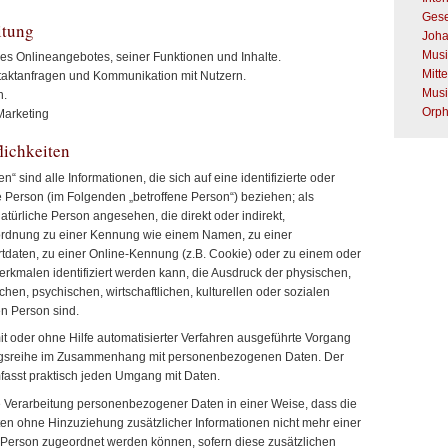
Gese
itung
Joha
Musi
es Onlineangebotes, seiner Funktionen und Inhalte.
Mitt
aktanfragen und Kommunikation mit Nutzern.
Musi
n.
Orp
arketing
lichkeiten
sind alle Informationen, die sich auf eine identifizierte oder
he Person (im Folgenden „betroffene Person“) beziehen; als
 natürliche Person angesehen, die direkt oder indirekt,
ordnung zu einer Kennung wie einem Namen, zu einer
daten, zu einer Online-Kennung (z.B. Cookie) oder zu einem oder
kmalen identifiziert werden kann, die Ausdruck der physischen,
hen, psychischen, wirtschaftlichen, kulturellen oder sozialen
hen Person sind.
mit oder ohne Hilfe automatisierter Verfahren ausgeführte Vorgang
ngsreihe im Zusammenhang mit personenbezogenen Daten. Der
umfasst praktisch jeden Umgang mit Daten.
 Verarbeitung personenbezogener Daten in einer Weise, dass die
 ohne Hinzuziehung zusätzlicher Informationen nicht mehr einer
n Person zugeordnet werden können, sofern diese zusätzlichen