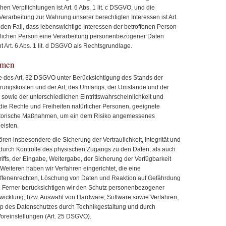
hen Verpflichtungen ist Art. 6 Abs. 1 lit. c DSGVO, und die
Verarbeitung zur Wahrung unserer berechtigten Interessen ist Art.
r den Fall, dass lebenswichtige Interessen der betroffenen Person
rlichen Person eine Verarbeitung personenbezogener Daten
t Art. 6 Abs. 1 lit. d DSGVO als Rechtsgrundlage.
hmen
e des Art. 32 DSGVO unter Berücksichtigung des Stands der
erungskosten und der Art, des Umfangs, der Umstände und der
sowie der unterschiedlichen Eintrittswahrscheinlichkeit und
die Rechte und Freiheiten natürlicher Personen, geeignete
atorische Maßnahmen, um ein dem Risiko angemessenes
eisten.
n insbesondere die Sicherung der Vertraulichkeit, Integrität und
 durch Kontrolle des physischen Zugangs zu den Daten, als auch
riffs, der Eingabe, Weitergabe, der Sicherung der Verfügbarkeit
Weiteren haben wir Verfahren eingerichtet, die eine
fenenrechten, Löschung von Daten und Reaktion auf Gefährdung
. Ferner berücksichtigen wir den Schutz personenbezogener
twicklung, bzw. Auswahl von Hardware, Software sowie Verfahren,
p des Datenschutzes durch Technikgestaltung und durch
oreinstellungen (Art. 25 DSGVO).