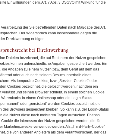
eilte Einwilligungen gem. Art. 7 Abs. 3 DSGVO mit Wirkung für die
 Verarbeitung der Sie betreffenden Daten nach Maßgabe des Art.
ersprechen. Der Widerspruch kann insbesondere gegen die
der Direktwerbung erfolgen.
spruchsrecht bei Direktwerbung
ine Dateien bezeichnet, die auf Rechnern der Nutzer gespeichert
ookies können unterschiedliche Angaben gespeichert werden. Ein
u, die Angaben zu einem Nutzer (bzw. dem Gerät auf dem das
 während oder auch nach seinem Besuch innerhalb eines
chern. Als temporäre Cookies, bzw. „Session-Cookies“ oder
erden Cookies bezeichnet, die gelöscht werden, nachdem ein
 verlässt und seinen Browser schließt. In einem solchen Cookie
es Warenkorbs in einem Onlineshop oder ein Login-Status
„permanent“ oder „persistent“ werden Cookies bezeichnet, die
 des Browsers gespeichert bleiben. So kann z.B. der Login-Status
n die Nutzer diese nach mehreren Tagen aufsuchen. Ebenso
Cookie die Interessen der Nutzer gespeichert werden, die für
 Marketingzwecke verwendet werden. Als „Third-Party-Cookie“
et, die von anderen Anbietern als dem Verantwortlichen, der das