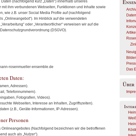
Ense
aten (nachfolgend kurz „Daten“) innerhalb unseres
 mit ihm verbundenen Webseiten, Funktionen und Inhalte sowie
Archi
, wie z.B. unser Social Media Profile auf (nachfolgend
Daten
s „Onlineangebot“). Im Hinblick auf die verwendeten
Infom
B. „Verarbeitung“ oder „Verantwortlicher“ verweisen wir auf die
Konze
der Datenschutzgrundverordnung (DSGVO).
Artik
Rosen
Zin
Neuig
Bilde
Press
hann-rosenmueller-ensemble.de
Das 
teten Daten:
Über 
Namen, Adressen).
Impr
Mail, Telefonnummern).
teingaben, Fotografien, Videos).
suchte Webseiten, Interesse an Inhalten, Zugriffszeiten).
Inter
ten (z.B., Geräte-Informationen, IP-Adressen).
Hein
Weiß
ener Personen
Hein
 Onlineangebotes (Nachfolgend bezeichnen wir die betroffenen
Köstr
nd auch als „Nutzer“).
Inte