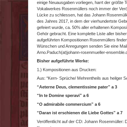
einige Neuausgaben vorliegen, harrt der größte Te
Vokalwerkes Rosenmüllers noch immer der Veröf
Lücke zu schliessen, hat das Johann Rosenmül
des Jahres 2017, in dem der vierhundertste Geb
gefeiert wurde, ca. 50% aller erhaltenen Kompos
Gehör gebracht. Eine komplette Liste aller bish
aufgeführten Kompositionen Rosenmüllers finden 
Wünschen und Anregungen senden Sie eine Mail
Arno.Paduch(at)johann-rosenmueller-ensemble.
Bisher aufgeführte Werke:
1.) Kompositionen aus Drucken:
Aus: “Kern- Sprüche/ Mehrentheils aus heilger Sc
“Aeterne Deus, clementissime pater” a 3
“In te Domine speravi” a 6
“O admirabile commercium” a 6
“Daran ist erschienen die Liebe Gottes” a 7
Veröffentlicht auf der CD: Johann Rosenmüller: 