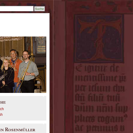
che
sch
sh
nn Rosenmüller