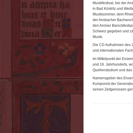
Musikfestival, bei der A
in Bad Köstritz und Weiß
Musiksommer, dem Rhein
der Ansbacher Bachwoche
den Arolser Barockfestspi
Schweiz gegeben und zäh
Musik.
Die CD Aufnahmen des J
und internationalen Fachz
Im Mittelpunkt der Ensem
und 18. Jahrhunderts, wo
Quellenstudium und das S
Namensgeber des Ensemb
Komponist der Generatio
seinen Zeitgenossen ger