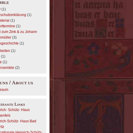
mble
v
(1)
schutzerklärung
(1)
aterial
(1)
rttermine
(1)
el zum Zink & zu Johann
müller
(3)
kgeschichte
(1)
keiten
(1)
r
(1)
e
(1)
Ensemble
(2)
uns / About us
essum
essante Links
rich- Schütz- Haus
enfels
rich-Schütz- Haus Bad
itz
rnationale Heinrich-Schütz-