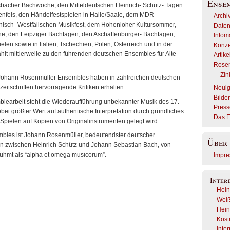
Ense
nsbacher Bachwoche, den Mitteldeutschen Heinrich- Schütz- Tagen
enfels, den Händelfestspielen in Halle/Saale, dem MDR
Archi
isch- Westfälischen Musikfest, dem Hohenloher Kultursommer,
Daten
, den Leipziger Bachtagen, den Aschaffenburger- Bachtagen,
Infom
elen sowie in Italien, Tschechien, Polen, Österreich und in der
Konze
lt mittlerweile zu den führenden deutschen Ensembles für Alte
Artik
Rosen
Zin
ohann Rosenmüller Ensembles haben in zahlreichen deutschen
eitschriften hervorragende Kritiken erhalten.
Neuig
Bilde
blearbeit steht die Wiederaufführung unbekannter Musik des 17.
Press
bei größter Wert auf authentische Interpretation durch gründliches
Das 
pielen auf Kopien von Originalinstrumenten gelegt wird.
les ist Johann Rosenmüller, bedeutendster deutscher
Über 
n zwischen Heinrich Schütz und Johann Sebastian Bach, von
ühmt als “alpha et omega musicorum”.
Impr
Inter
Hein
Weiß
Hein
Köstr
Inte