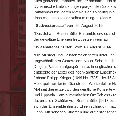
auch glänzend-tenorales Timbre annimmt, und de
Dynamische Entwicklungen prägen den Satz sow
Imitationskunst, deren Motive sich so häufig in 
dass man alsbald gar selbst mitsingen könnte.”
“Südwestpresse”
vom 26. August 2015
“Das Johann Rosenmüller Ensemble erwies sich 
der gewaltige Energien freizusetzen vermag.”
“Wiesbadener Kurier”
vom 18. August 2014
“Die Musiker und Solisten zelebrierten unter Le
ungewöhnlichen Gottesdienst voller Schätze, die
Dirigent Paduch aufgespürt hatte. In englische
entdeckte der Leiter des hochkarätigen Ensemb
Johann Philipp Krieger (1649 bis 1725), der 45 Ja
Hofkapellmeister im Dienste der Weißenfelser H
Mal seit dieser Zeit wurden geistliche Konzerte
und Uppsala – am authentischen Ort Schlosskirch
dazumal ein Schüler von Rosenmüller (1617 bis
sich das Ensemble ihm zu Ehren schmückt, hätt
Denn: Mit schönen Stimmen und auf historischen