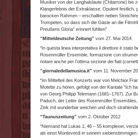
Musiker von der Langhalslaute (Chitarrone) bis z
Klangerlebnis der Extraklasse. Opulent festlich,
barocken Rahmen – erschallten neben Streichi
Trompeten, so dass sich die Gäste an die Filmtr
Preußens Gloria” erinnert fühlten”
“Mitteldeutsche Zeitung”
vom 27. Mai 2014
“In questa linea interpretativa il direttore è stat
Rosenmüller Ensemble, formazione con strumenti s
notare anche per l’ottima sezione dei fiati (cornett
“giornaledellamusica.it”
vom 11. November 2
“Im Mittelteil des Konzerts war von Melchior Fr
Motette zu hören, gefolgt von der Kantate “Ich h
von Georg Philipp Telemann (1681–1767). Zur Ba
Paduch, der Leiter des Rosenmüller Ensembles,
Zink mit wunderbar weichen und doch strahlend
“Taunuszeitung”
vom 2. Oktober 2012
“Niemand hat Lukas 1, 46 – 55 komplexer, verzier
als einst Monteverdi in seinem siebenstimmigen