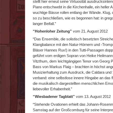
stellt hier erneut seine Virtuosität ausdrucksinte
Piano entschwebt in die Kirchenhalle, ein heller A
wuchtige Bässe rollen entlang der Wände. Klug
so zu beschließen, wie es begonnen hat: in greg
langer Beifall.”
“Hohenloher Zeitung”
vom 21. August 2012
“Das Ensemble, die solistisch besetzten Streich
Klangbalance mit den Natur-Hörnern und -Trompe
Bläser Hannes Rux!) in den Tutti-Passagen dopp
geführt vom erdigen Sopran von Heike Heilmann,
Vitzthum, dem leichtgängigen Tenor von Georg
Bass von Markus Flaig – brachten in höchst an
Musizierhaltung zum Ausdruck, die Caldara und 
verband: eine selbstlose innere Hingabe an das f
die musikalisch dargestellten menschlichen Emo
liebevoller Erhabenheit.”
“Wiesbadener Tagblatt”
vom 13. August 2012
“Stehende Ovationen erhielt das Johann-Rosen
Samstag auf der Großcomburg für seine Interpre