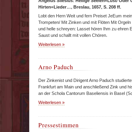
Angelus Silesius: Heilige Seelen=Lust/ Oder 
Hirten=Lieder…, Breslau, 1657, S. 208 ff.
Lobt den Hern Weit und fern Preiset JeEum mein
Trompeten/ Mit Zinken und mit Flöten Mit Orgel
und helle schreyen: Lasset hören Ihm zu ehre
Saust und schallt mit vollen Chören.
Weiterlesen »
Arno Paduch
Der Zinkenist und Dirigent Arno Paduch studiert
Frankfurt am Main und anschließend Zink und hi
an der Schola Cantorum Baseliensis in Basel (S
Weiterlesen »
Pressestimmen